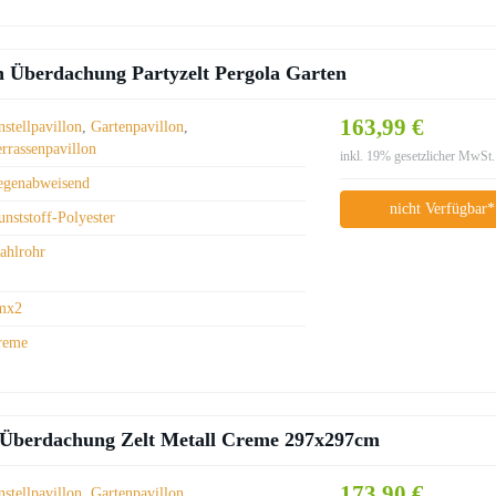
n Überdachung Partyzelt Pergola Garten
163,99 €
stellpavillon
,
Gartenpavillon
,
errassenpavillon
inkl. 19% gesetzlicher MwSt.
egenabweisend
nicht Verfügbar*
nststoff-Polyester
tahlrohr
mx2
reme
n Überdachung Zelt Metall Creme 297x297cm
173,90 €
stellpavillon
,
Gartenpavillon
,