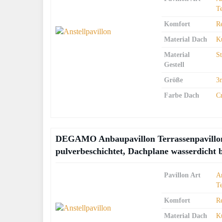
T
Komfort
R
Material Dach
Ku
Material
S
Gestell
Größe
3
Farbe Dach
C
DEGAMO Anbaupavillon Terrassenpavillon 
pulverbeschichtet, Dachplane wasserdicht 
Pavillon Art
An
T
Komfort
R
Material Dach
Ku