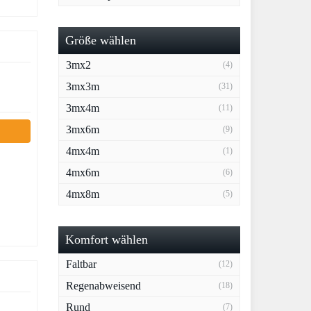
Größe wählen
3mx2
(4)
3mx3m
(31)
3mx4m
(11)
3mx6m
(9)
4mx4m
(1)
4mx6m
(6)
4mx8m
(5)
Komfort wählen
Faltbar
(12)
Regenabweisend
(18)
Rund
(7)