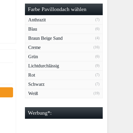
Farbe Pavillondach wählen
Anthrazit
(7)
Blau
(6)
Braun Beige Sand
(4)
Creme
(16)
Grün
(6)
Lichtdurchlässig
(9)
Rot
(7)
Schwarz
(7)
Weiß
(19)
Werbung*: