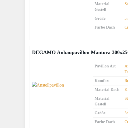
Material
S
Gestell
Größe
3
Farbe Dach
C
DEGAMO Anbaupavillon Mantova 300x250cm
Pavillon Art
An
T
Komfort
R
Material Dach
Ku
Material
S
Gestell
Größe
3
Farbe Dach
C