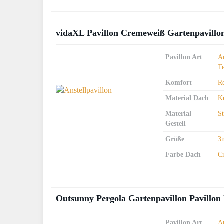
vidaXL Pavillon Cremeweiß Gartenpavillo
Pavillon Art
An
T
Komfort
R
Material Dach
Ku
Material
S
Gestell
Größe
3
Farbe Dach
C
Outsunny Pergola Gartenpavillon Pavillo
Pavillon Art
An