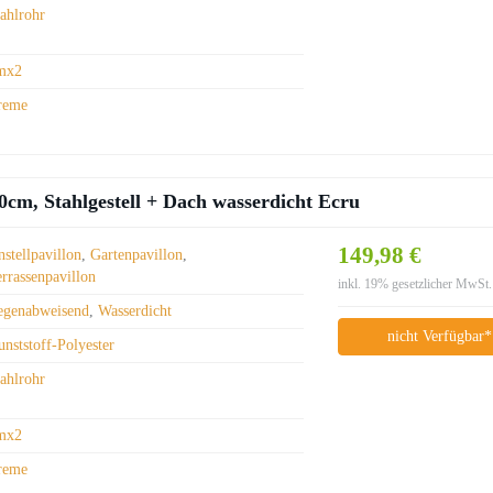
tahlrohr
mx2
reme
, Stahlgestell + Dach wasserdicht Ecru
149,98 €
stellpavillon
,
Gartenpavillon
,
errassenpavillon
inkl. 19% gesetzlicher MwSt.
egenabweisend
,
Wasserdicht
nicht Verfügbar*
nststoff-Polyester
tahlrohr
mx2
reme