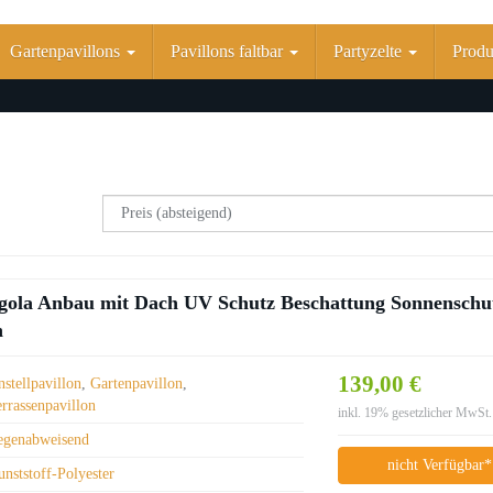
Gartenpavillons
Pavillons faltbar
Partyzelte
Produk
Pergola Anbau mit Dach UV Schutz Beschattung Sonnenschu
n
139,00 €
stellpavillon
,
Gartenpavillon
,
errassenpavillon
inkl. 19% gesetzlicher MwSt.
egenabweisend
nicht Verfügbar*
nststoff-Polyester