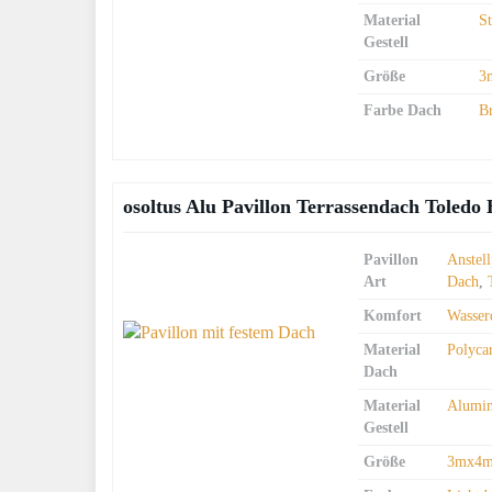
Material
S
Gestell
Größe
3
Farbe Dach
B
osoltus Alu Pavillon Terrassendach Toledo
Pavillon
Anstell
Art
Dach
,
Komfort
Wasser
Material
Polyca
Dach
Material
Alumi
Gestell
Größe
3mx4