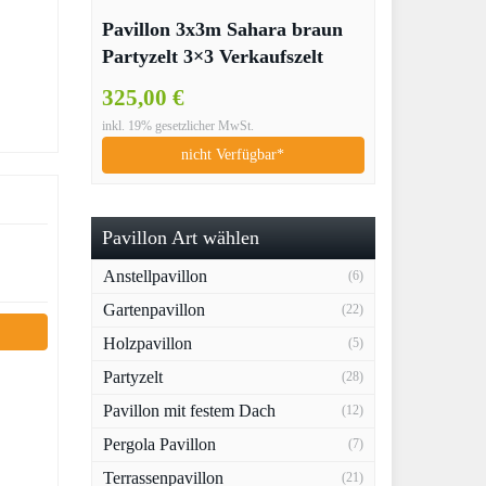
Pavillon 3x3m Sahara braun
Partyzelt 3×3 Verkaufszelt
wasserdicht
325,00 €
inkl. 19% gesetzlicher MwSt.
nicht Verfügbar*
Pavillon Art wählen
Anstellpavillon
(6)
Gartenpavillon
(22)
Holzpavillon
(5)
Partyzelt
(28)
Pavillon mit festem Dach
(12)
Pergola Pavillon
(7)
Terrassenpavillon
(21)