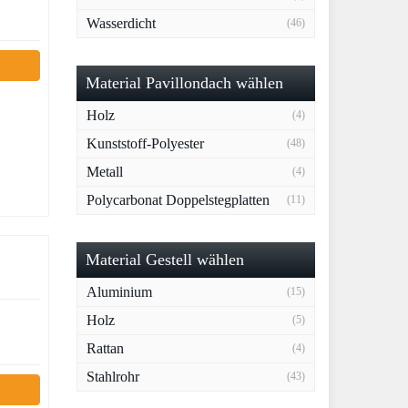
Wasserdicht
(46)
Material Pavillondach wählen
Holz
(4)
Kunststoff-Polyester
(48)
Metall
(4)
Polycarbonat Doppelstegplatten
(11)
Material Gestell wählen
Aluminium
(15)
Holz
(5)
Rattan
(4)
Stahlrohr
(43)