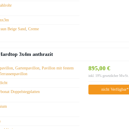
tahlrohr
mx3m
raun Beige Sand
,
Creme
 Hardtop 3x4m anthrazit
895,00 €
pavillon
,
Gartenpavillon
,
Pavillon mit festem
Terrassenpavillon
inkl. 19% gesetzlicher MwSt.
dicht
nicht Verfügbar*
rbonat Doppelstegplatten
nium
m