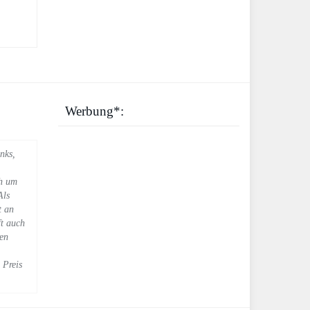
Werbung*:
nks,
ch um
Als
t an
ft auch
ren
 Preis