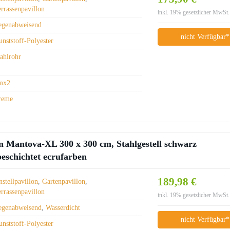
errassenpavillon
inkl. 19% gesetzlicher MwSt.
egenabweisend
nicht Verfügbar*
nststoff-Polyester
tahlrohr
mx2
reme
Mantova-XL 300 x 300 cm, Stahlgestell schwarz
beschichtet ecrufarben
189,98 €
stellpavillon
,
Gartenpavillon
,
errassenpavillon
inkl. 19% gesetzlicher MwSt.
egenabweisend
,
Wasserdicht
nicht Verfügbar*
nststoff-Polyester