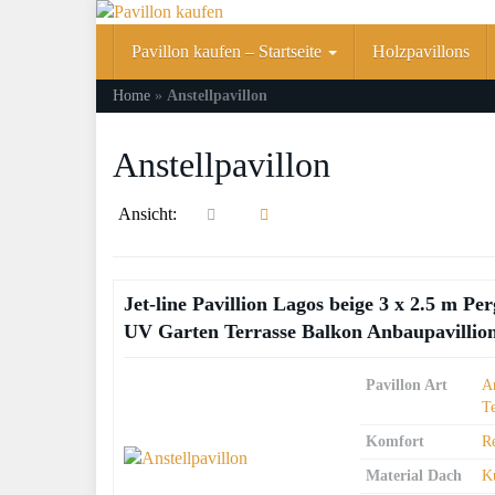
Skip
to
Pavillon kaufen – Startseite
Holzpavillons
main
content
Home
»
Anstellpavillon
Anstellpavillon
Ansicht:
Jet-line Pavillion Lagos beige 3 x 2.5 m 
UV Garten Terrasse Balkon Anbaupavillio
Pavillon Art
An
T
Komfort
R
Material Dach
Ku