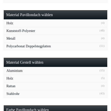
Material Pavillondach wählen
Holz
(4)
Kunststoff-Polyester
(48)
Metall
(4)
Polycarbonat Doppelstegplatten
(11)
Material Gestell wählen
Aluminium
(15)
Holz
(5)
Rattan
(4)
Stahlrohr
(43)
Farbe Pavillondach wählen