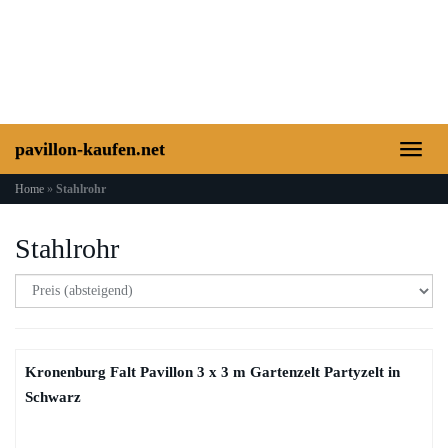
Skip
to
main
content
pavillon-kaufen.net
Toggl
naviga
Home
»
Stahlrohr
Stahlrohr
Kronenburg Falt Pavillon 3 x 3 m Gartenzelt Partyzelt in
Schwarz