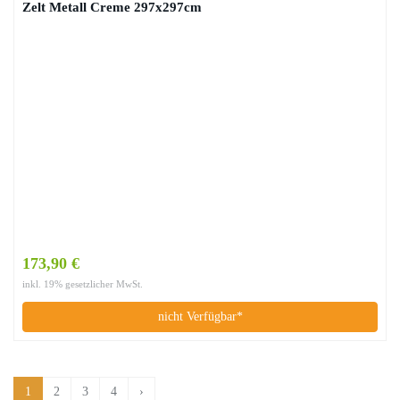
Zelt Metall Creme 297x297cm
173,90 €
inkl. 19% gesetzlicher MwSt.
nicht Verfügbar*
1
2
3
4
›