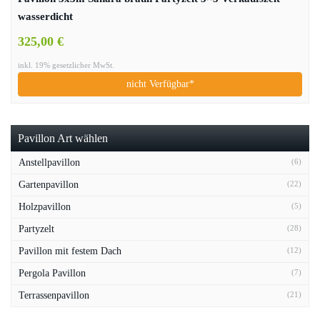
wasserdicht
325,00 €
inkl. 19% gesetzlicher MwSt.
nicht Verfügbar*
Pavillon Art wählen
Anstellpavillon
(6)
Gartenpavillon
(22)
Holzpavillon
(5)
Partyzelt
(28)
Pavillon mit festem Dach
(12)
Pergola Pavillon
(7)
Terrassenpavillon
(21)