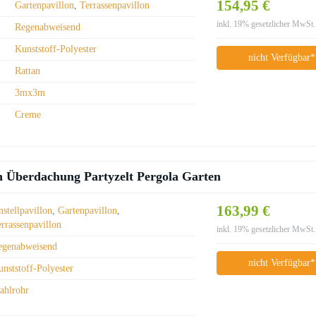
154,95 €
Gartenpavillon
,
Terrassenpavillon
inkl. 19% gesetzlicher MwSt.
Regenabweisend
Kunststoff-Polyester
nicht Verfügbar*
Rattan
3mx3m
Creme
n Überdachung Partyzelt Pergola Garten
163,99 €
stellpavillon
,
Gartenpavillon
,
errassenpavillon
inkl. 19% gesetzlicher MwSt.
egenabweisend
nicht Verfügbar*
nststoff-Polyester
tahlrohr