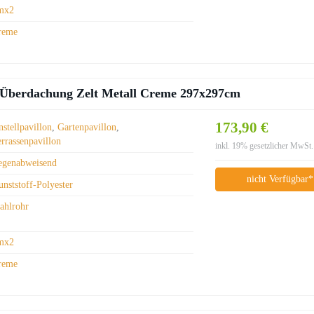
mx2
reme
n Überdachung Zelt Metall Creme 297x297cm
173,90 €
stellpavillon
,
Gartenpavillon
,
errassenpavillon
inkl. 19% gesetzlicher MwSt.
egenabweisend
nicht Verfügbar*
nststoff-Polyester
tahlrohr
mx2
reme