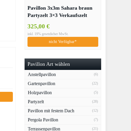
Pavillon 3x3m Sahara braun
Partyzelt 3×3 Verkaufszelt
wasserdicht
325,00 €
inkl. 19% gesetzlicher MwSt.
nicht Verfügbar*
Pavillon Art wählen
Anstellpavillon
(6)
Gartenpavillon
(22)
Holzpavillon
(5)
Partyzelt
(28)
Pavillon mit festem Dach
(12)
Pergola Pavillon
(7)
Terrassenpavillon
(21)