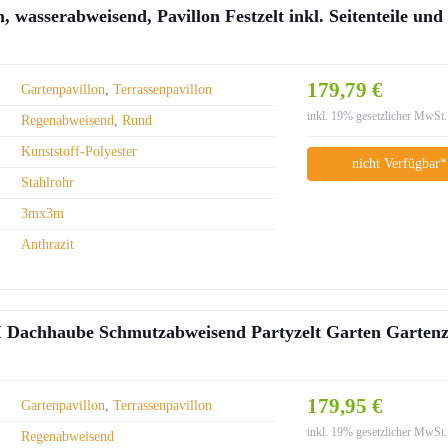
 wasserabweisend, Pavillon Festzelt inkl. Seitenteile und
179,79 €
Gartenpavillon
,
Terrassenpavillon
inkl. 19% gesetzlicher MwSt.
Regenabweisend
,
Rund
Kunststoff-Polyester
nicht Verfügbar*
Stahlrohr
3mx3m
Anthrazit
I Dachhaube Schmutzabweisend Partyzelt Garten Gartenz
179,95 €
Gartenpavillon
,
Terrassenpavillon
inkl. 19% gesetzlicher MwSt.
Regenabweisend