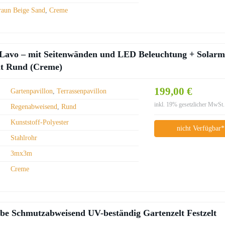
raun Beige Sand
,
Creme
Lavo – mit Seitenwänden und LED Beleuchtung + Solarm
lt Rund (Creme)
199,00 €
Gartenpavillon
,
Terrassenpavillon
inkl. 19% gesetzlicher MwSt.
Regenabweisend
,
Rund
Kunststoff-Polyester
nicht Verfügbar*
Stahlrohr
3mx3m
Creme
be Schmutzabweisend UV-beständig Gartenzelt Festzelt