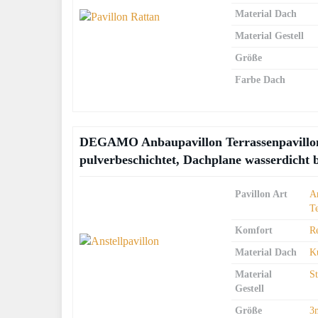
Material Dach
Material Gestell
Größe
Farbe Dach
DEGAMO Anbaupavillon Terrassenpavillon 
pulverbeschichtet, Dachplane wasserdicht 
Pavillon Art
An
T
Komfort
R
Material Dach
Ku
Material
S
Gestell
Größe
3