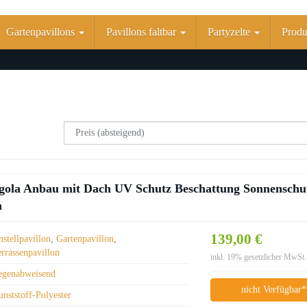
Gartenpavillons
Pavillons faltbar
Partyzelte
Produk
Pergola Anbau mit Dach UV Schutz Beschattung Sonnenschu
n
139,00 €
stellpavillon
,
Gartenpavillon
,
errassenpavillon
inkl. 19% gesetzlicher MwSt.
egenabweisend
nicht Verfügbar*
nststoff-Polyester