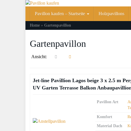
Skip
to
Pavillon kaufen – Startseite
Holzpavillons
main
content
Home
»
Gartenpavillon
Gartenpavillon
Ansicht:
Jet-line Pavillion Lagos beige 3 x 2.5 m 
UV Garten Terrasse Balkon Anbaupavillio
Pavillon Art
An
T
Komfort
R
Material Dach
Ku