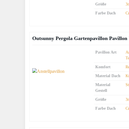
Größe
3
Farbe Dach
C
Outsunny Pergola Gartenpavillon Pavillo
Pavillon Art
An
T
Komfort
R
Material Dach
Ku
Material
S
Gestell
Größe
3
Farbe Dach
C