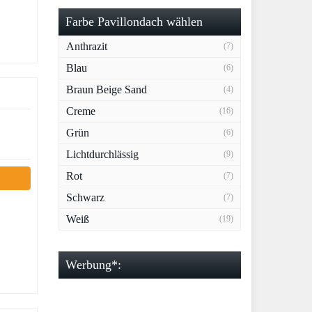
Farbe Pavillondach wählen
Anthrazit
(7)
Blau
(6)
Braun Beige Sand
(4)
Creme
(16)
Grün
(6)
Lichtdurchlässig
(9)
Rot
(7)
Schwarz
(7)
Weiß
(19)
Werbung*: