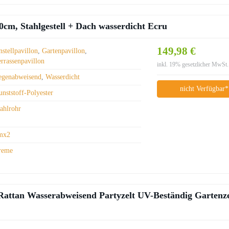
, Stahlgestell + Dach wasserdicht Ecru
149,98 €
stellpavillon
,
Gartenpavillon
,
errassenpavillon
inkl. 19% gesetzlicher MwSt.
egenabweisend
,
Wasserdicht
nicht Verfügbar*
nststoff-Polyester
tahlrohr
mx2
reme
Rattan Wasserabweisend Partyzelt UV-Beständig Gartenze