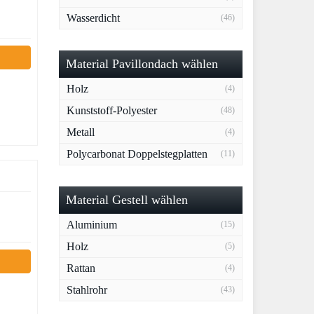
Wasserdicht
(46)
Material Pavillondach wählen
Holz
(4)
Kunststoff-Polyester
(48)
Metall
(4)
Polycarbonat Doppelstegplatten
(11)
Material Gestell wählen
Aluminium
(15)
Holz
(5)
Rattan
(4)
Stahlrohr
(43)