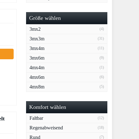
Größe wählen
3mx2
(4)
3mx3m
(31)
3mx4m
(11)
3mx6m
(9)
4mx4m
(1)
4mx6m
(6)
4mx8m
(5)
Komfort wählen
Faltbar
lt
(12)
Regenabweisend
(18)
Rund
(7)