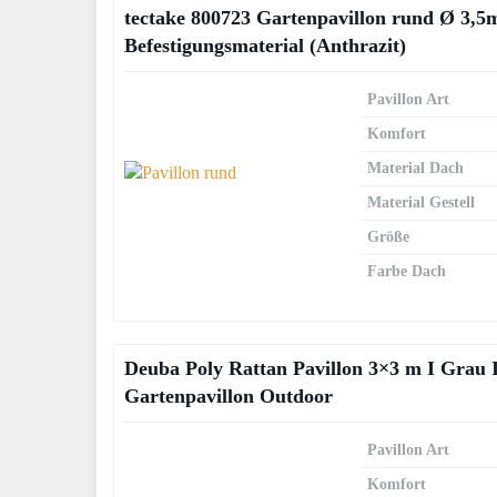
tectake 800723 Gartenpavillon rund Ø 3,5m,
Befestigungsmaterial (Anthrazit)
Pavillon Art
Komfort
Material Dach
Material Gestell
Größe
Farbe Dach
Deuba Poly Rattan Pavillon 3×3 m I Grau 
Gartenpavillon Outdoor
Pavillon Art
Komfort