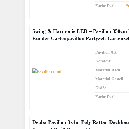
Farbe Dach
B
Swing & Harmonie LED – Pavillon 350cm 
Runder Gartenpavillon Partyzelt Gartenze
Pavillon Art
Komfort
Material Dach
Material Gestell
Größe
Farbe Dach
Deuba Pavillon 3x4m Poly Rattan Dachhau