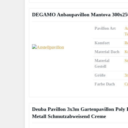
DEGAMO Anbaupavillon Mantova 300x250cm
Pavillon Art
An
T
Komfort
R
Material Dach
Ku
Material
S
Gestell
Größe
3
Farbe Dach
C
Deuba Pavillon 3x3m Gartenpavillon Poly 
Metall Schmutzabweisend Creme