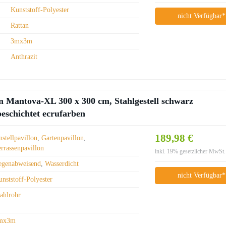
Kunststoff-Polyester
nicht Verfügbar*
Rattan
3mx3m
Anthrazit
Mantova-XL 300 x 300 cm, Stahlgestell schwarz
beschichtet ecrufarben
189,98 €
stellpavillon
,
Gartenpavillon
,
errassenpavillon
inkl. 19% gesetzlicher MwSt.
egenabweisend
,
Wasserdicht
nicht Verfügbar*
nststoff-Polyester
tahlrohr
mx3m