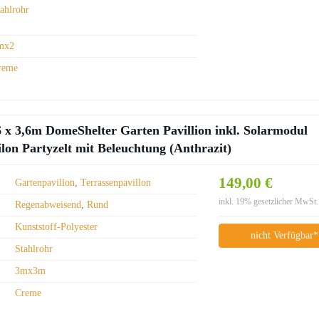
tahlrohr
mx2
reme
x 3,6m DomeShelter Garten Pavillion inkl. Solarmodul
lon Partyzelt mit Beleuchtung (Anthrazit)
149,00 €
Gartenpavillon
,
Terrassenpavillon
inkl. 19% gesetzlicher MwSt.
Regenabweisend
,
Rund
Kunststoff-Polyester
nicht Verfügbar*
Stahlrohr
3mx3m
Creme