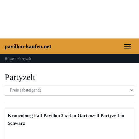
Skip
to
main
content
pavillon-kaufen.net
Toggl
naviga
Home
»
Partyzelt
Partyzelt
Kronenburg Falt Pavillon 3 x 3 m Gartenzelt Partyzelt in
Schwarz