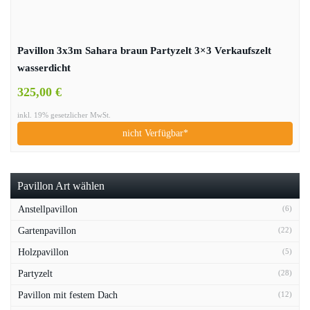
Pavillon 3x3m Sahara braun Partyzelt 3×3 Verkaufszelt
wasserdicht
325,00 €
inkl. 19% gesetzlicher MwSt.
nicht Verfügbar*
Pavillon Art wählen
Anstellpavillon
(6)
Gartenpavillon
(22)
Holzpavillon
(5)
Partyzelt
(28)
Pavillon mit festem Dach
(12)