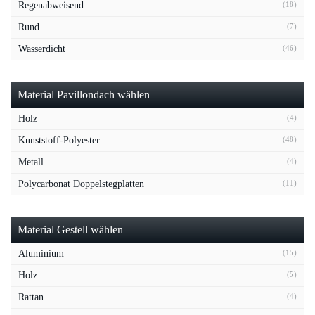
Regenabweisend
(18)
Rund
(7)
Wasserdicht
(46)
Material Pavillondach wählen
Holz
(4)
Kunststoff-Polyester
(48)
Metall
(4)
Polycarbonat Doppelstegplatten
(11)
Material Gestell wählen
Aluminium
(15)
Holz
(5)
Rattan
(4)