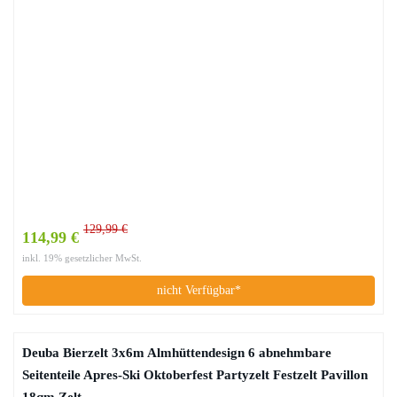
129,99 €
114,99 €
inkl. 19% gesetzlicher MwSt.
nicht Verfügbar*
Deuba Bierzelt 3x6m Almhüttendesign 6 abnehmbare
Seitenteile Apres-Ski Oktoberfest Partyzelt Festzelt Pavillon
18qm Zelt