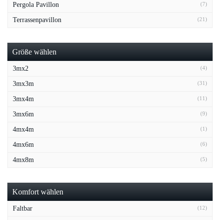
Pergola Pavillon
(7)
Terrassenpavillon
(21)
Größe wählen
3mx2
(4)
3mx3m
(31)
3mx4m
(11)
3mx6m
(9)
4mx4m
(1)
4mx6m
(6)
4mx8m
(5)
Komfort wählen
Faltbar
(12)