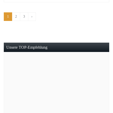
1
2
3
›
Unsere TOP-Empfehlung