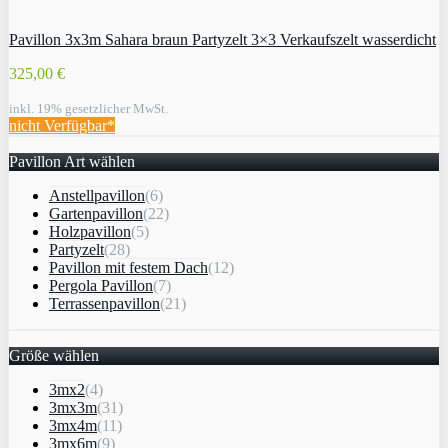
Pavillon 3x3m Sahara braun Partyzelt 3×3 Verkaufszelt wasserdicht
325,00 €
inkl. 19% gesetzlicher MwSt.
nicht Verfügbar*
Pavillon Art wählen
Anstellpavillon
(6)
Gartenpavillon
(22)
Holzpavillon
(5)
Partyzelt
(28)
Pavillon mit festem Dach
(12)
Pergola Pavillon
(7)
Terrassenpavillon
(21)
Größe wählen
3mx2
(4)
3mx3m
(31)
3mx4m
(11)
3mx6m
(9)