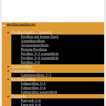
pavillon-kaufen.net
Toggle
navigation
Pavillon kaufen – Startseite
Pavillon mit festem Dach
Anstellpavillons
Terrassenpavillons
Pergola Pavillons
Pavillon 3×3 wasserdicht
Pavillon 3×4 wasserdicht
Pavillon 3×6
Holzpavillons
Gartenpavillons
Gartenpavillons 3×3
Pavillons faltbar
Faltpavillon 3×3
Faltpavillon 3×4
Faltpavillon wasserdicht
Partyzelte
Partyzelt 3×6
Partyzelt 4×6