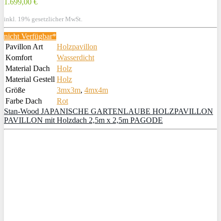
1.699,00 €
inkl. 19% gesetzlicher MwSt.
nicht Verfügbar*
Pavillon Art
Holzpavillon
Komfort
Wasserdicht
Material Dach
Holz
Material Gestell
Holz
Größe
3mx3m
,
4mx4m
Farbe Dach
Rot
Stan-Wood JAPANISCHE GARTENLAUBE HOLZPAVILLON
PAVILLON mit Holzdach 2,5m x 2,5m PAGODE