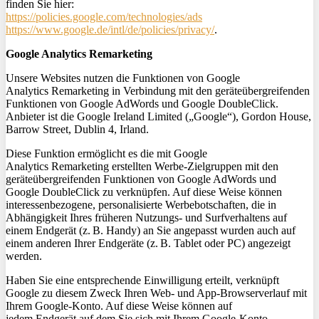
finden Sie hier:
https://policies.google.com/technologies/ads
https://www.google.de/intl/de/policies/privacy/
.
Google Analytics
Remarketing
Unsere Websites nutzen die Funktionen von Google
Analytics
Remarketing
in Verbindung mit den geräteübergreifenden
Funktionen von Google AdWords und Google
DoubleClick
.
Anbieter ist die Google
Ireland
Limited („Google“), Gordon House,
Barrow Street, Dublin 4, Irland.
Diese Funktion ermöglicht es die mit Google
Analytics
Remarketing
erstellten Werbe-Zielgruppen mit den
geräteübergreifenden Funktionen von Google AdWords und
Google
DoubleClick
zu verknüpfen. Auf diese Weise können
interessenbezogene, personalisierte Werbebotschaften, die in
Abhängigkeit Ihres früheren Nutzungs- und Surfverhaltens auf
einem Endgerät (z. B. Handy) an Sie angepasst wurden auch auf
einem anderen Ihrer Endgeräte (z. B. Tablet oder PC) angezeigt
werden.
Haben Sie eine entsprechende Einwilligung erteilt, verknüpft
Google zu diesem Zweck Ihren Web- und App-Browserverlauf mit
Ihrem Google-Konto. Auf diese Weise können auf
jedem
Endgerät
auf dem Sie sich mit Ihrem Google-Konto