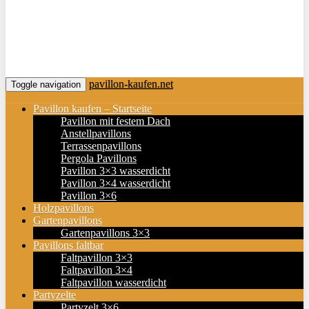
pavillon-kaufen.net
Toggle navigation
Pavillon kaufen – Startseite
Pavillon mit festem Dach
Anstellpavillons
Terrassenpavillons
Pergola Pavillons
Pavillon 3×3 wasserdicht
Pavillon 3×4 wasserdicht
Pavillon 3×6
Holzpavillons
Gartenpavillons
Gartenpavillons 3×3
Pavillons faltbar
Faltpavillon 3×3
Faltpavillon 3×4
Faltpavillon wasserdicht
Partyzelte
Partyzelt 3×6