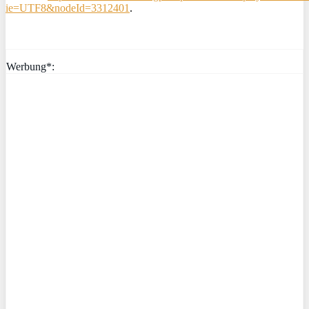
ie=UTF8&nodeId=3312401
.
Werbung*: