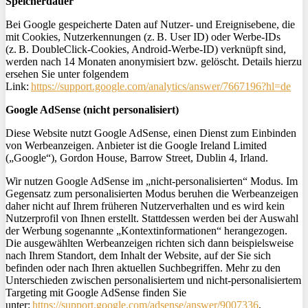
Speicherdauer
Bei Google gespeicherte Daten auf Nutzer- und Ereignisebene, die
mit Cookies, Nutzerkennungen (z. B. User ID) oder Werbe-IDs
(z. B.
DoubleClick
-Cookies, Android-Werbe-ID) verknüpft sind,
werden nach 14 Monaten anonymisiert bzw. gelöscht. Details hierzu
ersehen Sie unter folgendem
Link:
https://support.google.com/analytics/answer/7667196?hl=de
Google AdSense (nicht personalisiert)
Diese Website nutzt Google AdSense, einen Dienst zum Einbinden
von Werbeanzeigen. Anbieter ist die Google
Ireland
Limited
(„Google“), Gordon House, Barrow Street, Dublin 4, Irland.
Wir nutzen Google AdSense im „nicht-personalisierten“ Modus. Im
Gegensatz zum personalisierten Modus beruhen die Werbeanzeigen
daher nicht auf Ihrem früheren Nutzerverhalten und es wird kein
Nutzerprofil von Ihnen erstellt. Stattdessen werden bei der Auswahl
der Werbung sogenannte „Kontextinformationen“ herangezogen.
Die ausgewählten Werbeanzeigen richten sich dann beispielsweise
nach Ihrem Standort, dem Inhalt der Website, auf der Sie sich
befinden oder nach Ihren aktuellen Suchbegriffen. Mehr zu den
Unterschieden zwischen personalisiertem und nicht-personalisiertem
Targeting mit Google AdSense finden Sie
unter:
https://support.google.com/adsense/answer/9007336
.