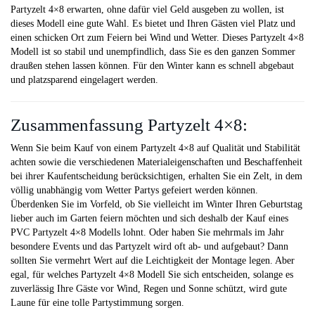
Partyzelt 4×8 erwarten, ohne dafür viel Geld ausgeben zu wollen, ist
dieses Modell eine gute Wahl. Es bietet und Ihren Gästen viel Platz und
einen schicken Ort zum Feiern bei Wind und Wetter. Dieses Partyzelt 4×8
Modell ist so stabil und unempfindlich, dass Sie es den ganzen Sommer
draußen stehen lassen können. Für den Winter kann es schnell abgebaut
und platzsparend eingelagert werden.
Zusammenfassung Partyzelt 4×8:
Wenn Sie beim Kauf von einem Partyzelt 4×8 auf Qualität und Stabilität
achten sowie die verschiedenen Materialeigenschaften und Beschaffenheit
bei ihrer Kaufentscheidung berücksichtigen, erhalten Sie ein Zelt, in dem
völlig unabhängig vom Wetter Partys gefeiert werden können.
Überdenken Sie im Vorfeld, ob Sie vielleicht im Winter Ihren Geburtstag
lieber auch im Garten feiern möchten und sich deshalb der Kauf eines
PVC Partyzelt 4×8 Modells lohnt. Oder haben Sie mehrmals im Jahr
besondere Events und das Partyzelt wird oft ab- und aufgebaut? Dann
sollten Sie vermehrt Wert auf die Leichtigkeit der Montage legen. Aber
egal, für welches Partyzelt 4×8 Modell Sie sich entscheiden, solange es
zuverlässig Ihre Gäste vor Wind, Regen und Sonne schützt, wird gute
Laune für eine tolle Partystimmung sorgen.