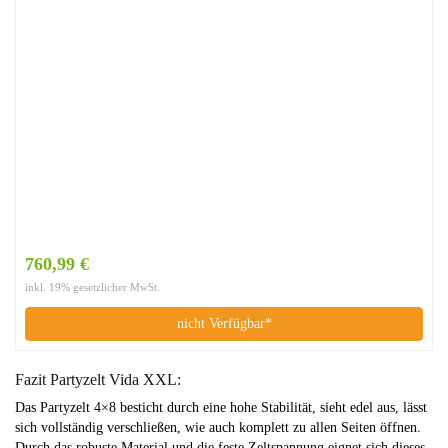
760,99 €
inkl. 19% gesetzlicher MwSt.
nicht Verfügbar*
Fazit Partyzelt Vida XXL:
Das Partyzelt 4×8 besticht durch eine hohe Stabilität, sieht edel aus, lässt
sich vollständig verschließen, wie auch komplett zu allen Seiten öffnen.
Durch das robuste Material und die feste Zeltspannung eignet sich dieses