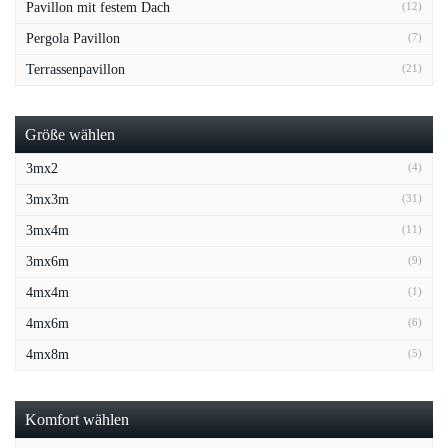
Pavillon mit festem Dach
(12)
Pergola Pavillon
(7)
Terrassenpavillon
(21)
Größe wählen
3mx2
(4)
3mx3m
(31)
3mx4m
(11)
3mx6m
(9)
4mx4m
(1)
4mx6m
(6)
4mx8m
(5)
Komfort wählen