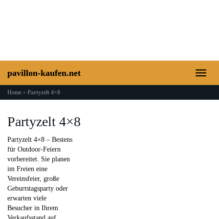
Skip
to
main
content
pavillon-kaufen.net
Toggl
naviga
Home
»
Partyzelt 4×8
Partyzelt 4×8
Partyzelt 4×8 – Bestens
für Outdoor-Feiern
vorbereitet. Sie planen
im Freien eine
Vereinsfeier, große
Geburtstagsparty oder
erwarten viele
Besucher in Ihrem
Verkaufsstand auf