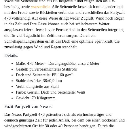
sowie die Seitenteile sind aus PE hergestellt und zeigen sich als UV-
beständig sowie
wasserdicht
. Alle Seitenteile lassen sich miteinander und
mit den Front- sowie Rückteilen verbinden und verschließen das Partyzelt
4×8 vollständig. Auf diese Weise dringt weder Zugluft, Wind noch Regen
in das Zelt und Ihre Gäste können auch bei schlechtestem Wetter
ausgelassen feiern. Jeweils vier Fenster sind in den Seitenteilen integriert,
die für viel Tageslicht im Zeltinneren sorgen. Durch ein
Schnellspannungssystem erhält das Dach eine optimale Spannkraft, die
zuverlässig gegen Wind und Regen standhält.
Details:
Maße: 4×8 Meter – Durchgangshöhe: circa 2 Meter
Gestell: pulverbeschichtetes Stahlrohr
Dach und Seitenteile: PE 160 g/m²
Stahlrohrstärke: 38×0,9 mm
Verbindungsteile aus Stahl
Farbe: Gestell, Dach und Seitenteile: Weiß
Gewicht: 79 Kilogramm
Fazit Partyzelt von Nexos:
Das Nexos Partyzelt 4×8 präsentiert sich als ein hochwertiges und
dennoch günstiges Zelt für jeden Anlass, bei dem Sie einen trockenen und
windgeschützten Ort für 30 oder 40 Personen benötigen. Durch die