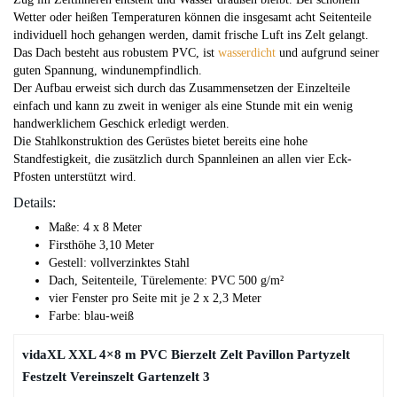
Wetter oder heißen Temperaturen können die insgesamt acht Seitenteile
individuell hoch gehangen werden, damit frische Luft ins Zelt gelangt.
Das Dach besteht aus robustem PVC, ist
wasserdicht
und aufgrund seiner
guten Spannung, windunempfindlich.
Der Aufbau erweist sich durch das Zusammensetzen der Einzelteile
einfach und kann zu zweit in weniger als eine Stunde mit ein wenig
handwerklichem Geschick erledigt werden.
Die Stahlkonstruktion des Gerüstes bietet bereits eine hohe
Standfestigkeit, die zusätzlich durch Spannleinen an allen vier Eck-
Pfosten unterstützt wird.
Details:
Maße: 4 x 8 Meter
Firsthöhe 3,10 Meter
Gestell: vollverzinktes Stahl
Dach, Seitenteile, Türelemente: PVC 500 g/m²
vier Fenster pro Seite mit je 2 x 2,3 Meter
Farbe: blau-weiß
vidaXL XXL 4×8 m PVC Bierzelt Zelt Pavillon Partyzelt
Festzelt Vereinszelt Gartenzelt 3