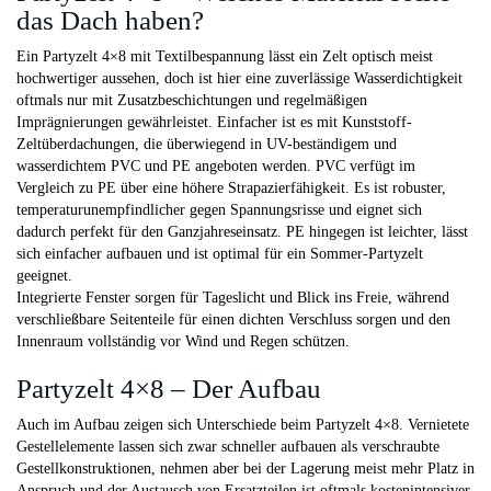
das Dach haben?
Ein Partyzelt 4×8 mit Textilbespannung lässt ein Zelt optisch meist
hochwertiger aussehen, doch ist hier eine zuverlässige Wasserdichtigkeit
oftmals nur mit Zusatzbeschichtungen und regelmäßigen
Imprägnierungen gewährleistet. Einfacher ist es mit Kunststoff-
Zeltüberdachungen, die überwiegend in UV-beständigem und
wasserdichtem PVC und PE angeboten werden. PVC verfügt im
Vergleich zu PE über eine höhere Strapazierfähigkeit. Es ist robuster,
temperaturunempfindlicher gegen Spannungsrisse und eignet sich
dadurch perfekt für den Ganzjahreseinsatz. PE hingegen ist leichter, lässt
sich einfacher aufbauen und ist optimal für ein Sommer-Partyzelt
geeignet.
Integrierte Fenster sorgen für Tageslicht und Blick ins Freie, während
verschließbare Seitenteile für einen dichten Verschluss sorgen und den
Innenraum vollständig vor Wind und Regen schützen.
Partyzelt 4×8 – Der Aufbau
Auch im Aufbau zeigen sich Unterschiede beim Partyzelt 4×8. Vernietete
Gestellelemente lassen sich zwar schneller aufbauen als verschraubte
Gestellkonstruktionen, nehmen aber bei der Lagerung meist mehr Platz in
Anspruch und der Austausch von Ersatzteilen ist oftmals kostenintensiver,