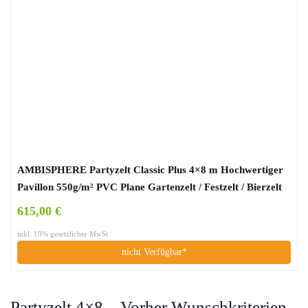
AMBISPHERE Partyzelt Classic Plus 4×8 m Hochwertiger
Pavillon 550g/m² PVC Plane Gartenzelt / Festzelt / Bierzelt
Wasserdicht, UV-Resistent & Feuerhemmend in Weiß mit 5
615,00 €
Jahren Garantie
inkl. 19% gesetzlicher MwSt.
nicht Verfügbar*
Partyzelt 4×8 – Vorher Wunschkriterien