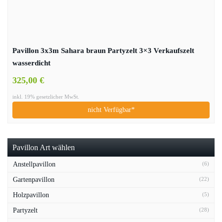
Pavillon 3x3m Sahara braun Partyzelt 3×3 Verkaufszelt
wasserdicht
325,00 €
inkl. 19% gesetzlicher MwSt.
nicht Verfügbar*
Pavillon Art wählen
Anstellpavillon
(6)
Gartenpavillon
(22)
Holzpavillon
(5)
Partyzelt
(28)