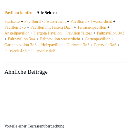
Pavillon kaufen
– Alle Seiten:
Startseite
+
Pavillon 3×3 wasserdicht
+
Pavillon 3×4 wasserdicht
+
Pavillon 3×6
+
Pavillon mit festem Dach
+
Terrassenpavillon
+
Anstellpavillon
+
Pergola Pavillon
+
Pavillon faltbar
+
Faltpavillon 3×3
+
Faltpavillon 3×4
+
Faltpavillon wasserdicht
+
Gartenpavillion
+
Gartenpavillon 3×3
+
Holzpavillon
+
Partyzelt 3×3
+
Partyzelt 3×6
+
Partyzelt 4×6
+
Partyzelte 4×8
Ähnliche Beiträge
Vorteile einer Terrassenüberdachung