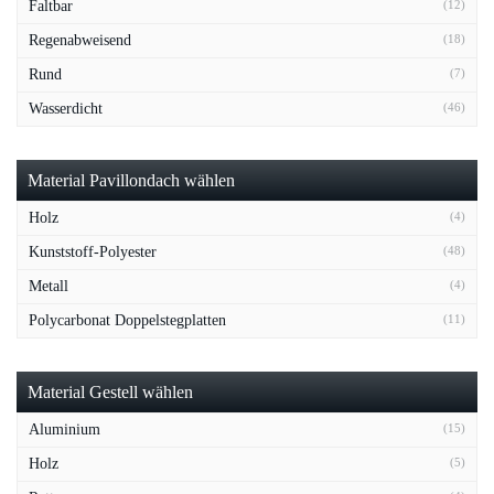
Faltbar
(12)
Regenabweisend
(18)
Rund
(7)
Wasserdicht
(46)
Material Pavillondach wählen
Holz
(4)
Kunststoff-Polyester
(48)
Metall
(4)
Polycarbonat Doppelstegplatten
(11)
Material Gestell wählen
Aluminium
(15)
Holz
(5)