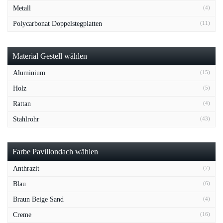
Metall
(4)
Polycarbonat Doppelstegplatten
(11)
Material Gestell wählen
Aluminium
(15)
Holz
(5)
Rattan
(4)
Stahlrohr
(43)
Farbe Pavillondach wählen
Anthrazit
(7)
Blau
(6)
Braun Beige Sand
(4)
Creme
(16)