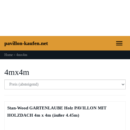
Skip
to
main
content
pavillon-kaufen.net
Toggl
naviga
Home
»
4mx4m
4mx4m
Stan-Wood GARTENLAUBE Holz PAVILLON MIT
HOLZDACH 4m x 4m (äußer 4.45m)