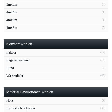
3mx6m
(9)
4mx4m
(1)
4mx6m
(6)
4mx8m
(5)
Komfort wählen
Faltbar
(12)
Regenabweisend
(18)
Rund
(7)
Wasserdicht
(46)
Material Pavillondach wählen
Holz
(4)
Kunststoff-Polyester
(48)