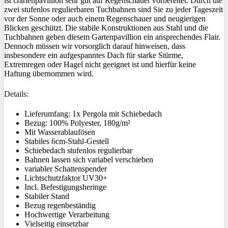
ist Gartenpavillion sehr gut auf Regenschauer vorbereitet. Durch die
zwei stufenlos regulierbaren Tuchbahnen sind Sie zu jeder Tageszeit
vor der Sonne oder auch einem Regenschauer und neugierigen
Blicken geschützt. Die stabile Konstruktionen aus Stahl und die
Tuchbahnen geben diesem Gartenpavillion ein ansprechendes Flair.
Dennoch müssen wir vorsorglich darauf hinweisen, dass
insbesondere ein aufgespanntes Dach für starke Stürme,
Extremregen oder Hagel nicht geeignet ist und hierfür keine
Haftung übernommen wird.
Details:
Lieferumfang: 1x Pergola mit Schiebedach
Bezug: 100% Polyester, 180g/m²
Mit Wasserablaufösen
Stabiles 6cm-Stahl-Gestell
Schiebedach stufenlos regulierbar
Bahnen lassen sich variabel verschieben
variabler Schattenspender
Lichtschutzfaktor UV30+
Incl. Befestigungsheringe
Stabiler Stand
Bezug regenbeständig
Hochwertige Verarbeitung
Vielseitig einsetzbar