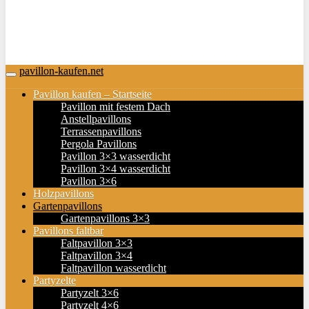
pavillon-kaufen.net
Toggle
navigation
Pavillon kaufen – Startseite
Pavillon mit festem Dach
Anstellpavillons
Terrassenpavillons
Pergola Pavillons
Pavillon 3×3 wasserdicht
Pavillon 3×4 wasserdicht
Pavillon 3×6
Holzpavillons
Gartenpavillons
Gartenpavillons 3×3
Pavillons faltbar
Faltpavillon 3×3
Faltpavillon 3×4
Faltpavillon wasserdicht
Partyzelte
Partyzelt 3×6
Partyzelt 4×6