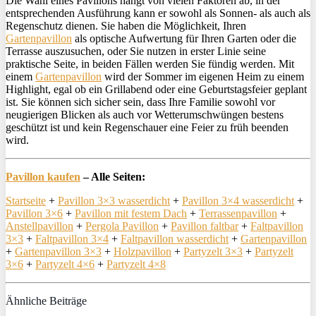
Die Wahl eines Pavillons hängt von vielen Faktoren ab, in der
entsprechenden Ausführung kann er sowohl als Sonnen- als auch als
Regenschutz dienen. Sie haben die Möglichkeit, Ihren
Gartenpavillon
als optische Aufwertung für Ihren Garten oder die
Terrasse auszusuchen, oder Sie nutzen in erster Linie seine
praktische Seite, in beiden Fällen werden Sie fündig werden. Mit
einem
Gartenpavillon
wird der Sommer im eigenen Heim zu einem
Highlight, egal ob ein Grillabend oder eine Geburtstagsfeier geplant
ist. Sie können sich sicher sein, dass Ihre Familie sowohl vor
neugierigen Blicken als auch vor Wetterumschwüngen bestens
geschützt ist und kein Regenschauer eine Feier zu früh beenden
wird.
Pavillon kaufen
– Alle Seiten:
Startseite
+
Pavillon 3×3 wasserdicht
+
Pavillon 3×4 wasserdicht
+
Pavillon 3×6
+
Pavillon mit festem Dach
+
Terrassenpavillon
+
Anstellpavillon
+
Pergola Pavillon
+
Pavillon faltbar
+
Faltpavillon
3×3
+
Faltpavillon 3×4
+
Faltpavillon wasserdicht
+
Gartenpavillon
+
Gartenpavillon 3×3
+
Holzpavillon
+
Partyzelt 3×3
+
Partyzelt
3×6
+
Partyzelt 4×6
+
Partyzelt 4×8
Ähnliche Beiträge