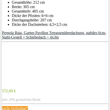
Gesamthöhe: 212 cm
Breite: 305 cm
Gesamttiefe: 405 cm
Dicke der Pfosten: 6×6 cm
Durchgangshöhe: 207 cm
Dicke der Dachstreben: 4,5×2,5 cm
Pergola Baia, Garten Pavillon Terrassenüberdachung, stabiles 6cm-
Stahl-Gestell + Schiebedach ~ 4x3m
372,99 €
inkl. 19% gesetzlicher MwSt.
nicht Verfügbar*