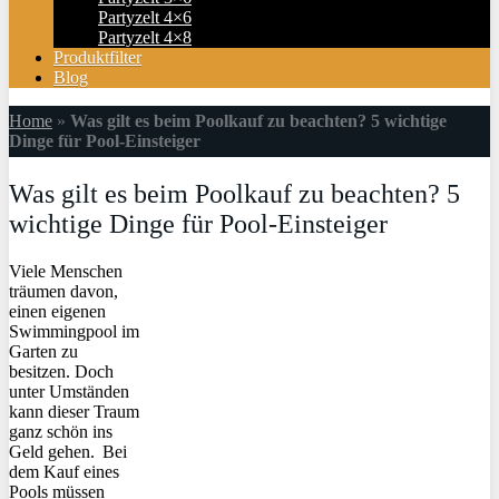
Partyzelt 4×6
Partyzelt 4×8
Produktfilter
Blog
Home
»
Was gilt es beim Poolkauf zu beachten? 5 wichtige
Dinge für Pool-Einsteiger
Was gilt es beim Poolkauf zu beachten? 5
wichtige Dinge für Pool-Einsteiger
Viele Menschen
träumen davon,
einen eigenen
Swimmingpool im
Garten zu
besitzen. Doch
unter Umständen
kann dieser Traum
ganz schön ins
Geld gehen. Bei
dem Kauf eines
Pools müssen