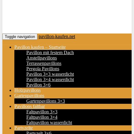
pavillon-kaufen.net
Toggle navigation
Pavillon kaufen – Startseite
Pavillon mit festem Dach
Anstellpavillons
Terrassenpavillons
Pergola Pavillons
Pavillon 3×3 wasserdicht
Pavillon 3×4 wasserdicht
Pavillon 3×6
Holzpavillons
Gartenpavillons
Gartenpavillons 3×3
Pavillons faltbar
Faltpavillon 3×3
Faltpavillon 3×4
Faltpavillon wasserdicht
Partyzelte
Partyzelt 3×6