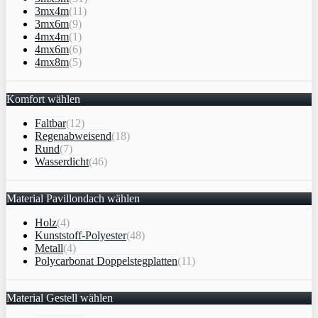
3mx4m
(11)
3mx6m
(9)
4mx4m
(1)
4mx6m
(6)
4mx8m
(5)
Komfort wählen
Faltbar
(12)
Regenabweisend
(18)
Rund
(7)
Wasserdicht
(46)
Material Pavillondach wählen
Holz
(4)
Kunststoff-Polyester
(48)
Metall
(4)
Polycarbonat Doppelstegplatten
(11)
Material Gestell wählen