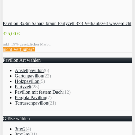
Pavillon 3x3m Sahara braun Partyzelt 3×3 Verkaufszelt wasserdicht
325,00 €
inkl. 19% gesetzlicher MwSt.
nicht Verfügbar*
Pavillon Art wählen
Anstellpavillon
(6)
Gartenpavillon
(22)
Holzpavillon
(5)
Partyzelt
(28)
Pavillon mit festem Dach
(12)
Pergola Pavillon
(7)
Terrassenpavillon
(21)
Größe wählen
3mx2
(4)
3mx3m
(31)