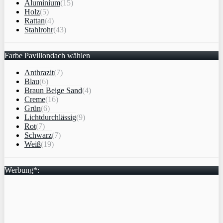
Aluminium
(15)
Holz
(5)
Rattan
(4)
Stahlrohr
(43)
Farbe Pavillondach wählen
Anthrazit
(7)
Blau
(6)
Braun Beige Sand
(4)
Creme
(16)
Grün
(6)
Lichtdurchlässig
(9)
Rot
(7)
Schwarz
(7)
Weiß
(19)
Werbung*: