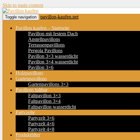
Skip to main content
pavillon-kaufen.net
Toggle navigation
Pavillon kaufen – Startseite
Pavillon mit festem Dach
Anstellpavillons
Terrassenpavillons
Pergola Pavillons
Pavillon 3×3 wasserdicht
Pavillon 3×4 wasserdicht
Pavillon 3×6
Holzpavillons
Gartenpavillons
Gartenpavillons 3×3
Pavillons faltbar
Faltpavillon 3×3
Faltpavillon 3×4
Faltpavillon wasserdicht
Partyzelte
Partyzelt 3×6
Partyzelt 4×6
Partyzelt 4×8
Produktfilter