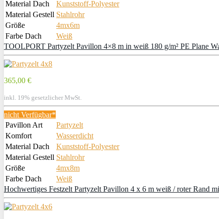
Material Dach
Kunststoff-Polyester
Material Gestell
Stahlrohr
Größe
4mx6m
Farbe Dach
Weiß
TOOLPORT Partyzelt Pavillon 4×8 m in weiß 180 g/m² PE Plane Was
365,00 €
inkl. 19% gesetzlicher MwSt.
nicht Verfügbar*
Pavillon Art
Partyzelt
Komfort
Wasserdicht
Material Dach
Kunststoff-Polyester
Material Gestell
Stahlrohr
Größe
4mx8m
Farbe Dach
Weiß
Hochwertiges Festzelt Partyzelt Pavillon 4 x 6 m weiß / roter Rand m