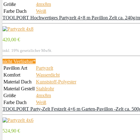
Größe
4mx8m
Farbe Dach
Weiß
TOOLPORT Hochwertiges Partyzelt 4×8 m Pavillon Zelt ca. 240g/m² P
420,00 €
inkl. 19% gesetzlicher MwSt.
nicht Verfügbar*
Pavillon Art
Partyzelt
Komfort
Wasserdicht
Material Dach
Kunststoff-Polyester
Material Gestell
Stahlrohr
Größe
4mx8m
Farbe Dach
Weiß
TOOLPORT Party-Zelt Festzelt 4×6 m Garten-Pavillon -Zelt ca. 500
524,90 €