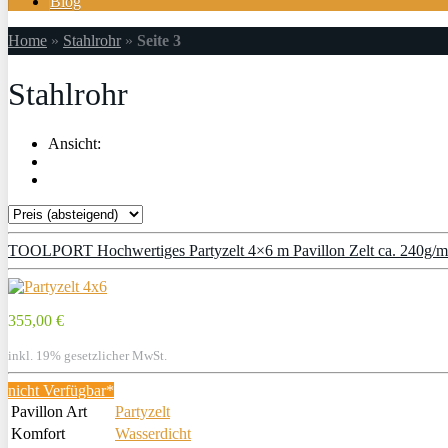
Blog
Home
»
Stahlrohr
»
Seite 3
Stahlrohr
Ansicht:
TOOLPORT Hochwertiges Partyzelt 4×6 m Pavillon Zelt ca. 240g/m² 
355,00 €
inkl. 19% gesetzlicher MwSt.
nicht Verfügbar*
Pavillon Art
Partyzelt
Komfort
Wasserdicht