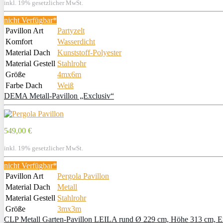
inkl. 19% gesetzlicher MwSt.
nicht Verfügbar*
Pavillon Art
Partyzelt
Komfort
Wasserdicht
Material Dach
Kunststoff-Polyester
Material Gestell
Stahlrohr
Größe
4mx6m
Farbe Dach
Weiß
DEMA Metall-Pavillon „Exclusiv“
549,00 €
inkl. 19% gesetzlicher MwSt.
nicht Verfügbar*
Pavillon Art
Pergola Pavillon
Material Dach
Metall
Material Gestell
Stahlrohr
Größe
3mx3m
CLP Metall Garten-Pavillon LEILA rund Ø 229 cm, Höhe 313 cm, Eisen