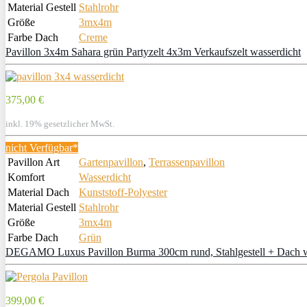
Material Gestell
Stahlrohr
Größe
3mx4m
Farbe Dach
Creme
Pavillon 3x4m Sahara grün Partyzelt 4x3m Verkaufszelt wasserdicht
375,00 €
inkl. 19% gesetzlicher MwSt.
nicht Verfügbar*
Pavillon Art
Gartenpavillon
,
Terrassenpavillon
Komfort
Wasserdicht
Material Dach
Kunststoff-Polyester
Material Gestell
Stahlrohr
Größe
3mx4m
Farbe Dach
Grün
DEGAMO Luxus Pavillon Burma 300cm rund, Stahlgestell + Dach w
399,00 €