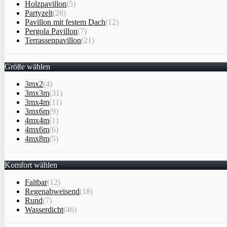
Holzpavillon
(5)
Partyzelt
(28)
Pavillon mit festem Dach
(12)
Pergola Pavillon
(7)
Terrassenpavillon
(21)
Größe wählen
3mx2
(4)
3mx3m
(31)
3mx4m
(11)
3mx6m
(9)
4mx4m
(1)
4mx6m
(6)
4mx8m
(5)
Komfort wählen
Faltbar
(12)
Regenabweisend
(18)
Rund
(7)
Wasserdicht
(46)