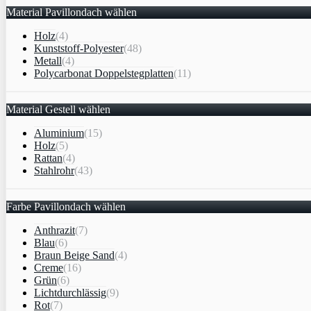
Material Pavillondach wählen
Holz
(4)
Kunststoff-Polyester
(48)
Metall
(4)
Polycarbonat Doppelstegplatten
(11)
Material Gestell wählen
Aluminium
(15)
Holz
(5)
Rattan
(4)
Stahlrohr
(43)
Farbe Pavillondach wählen
Anthrazit
(7)
Blau
(6)
Braun Beige Sand
(4)
Creme
(16)
Grün
(6)
Lichtdurchlässig
(9)
Rot
(7)