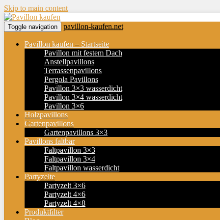
Skip to main content
pavillon-kaufen.net
Toggle navigation
Pavillon kaufen – Startseite
Pavillon mit festem Dach
Anstellpavillons
Terrassenpavillons
Pergola Pavillons
Pavillon 3×3 wasserdicht
Pavillon 3×4 wasserdicht
Pavillon 3×6
Holzpavillons
Gartenpavillons
Gartenpavillons 3×3
Pavillons faltbar
Faltpavillon 3×3
Faltpavillon 3×4
Faltpavillon wasserdicht
Partyzelte
Partyzelt 3×6
Partyzelt 4×6
Partyzelt 4×8
Produktfilter