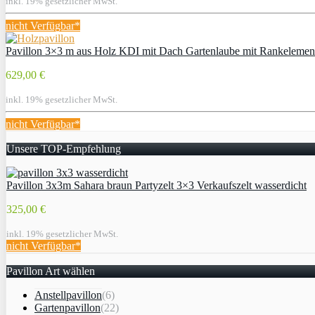
inkl. 19% gesetzlicher MwSt.
nicht Verfügbar*
Pavillon 3×3 m aus Holz KDI mit Dach Gartenlaube mit Rankelemen
629,00 €
inkl. 19% gesetzlicher MwSt.
nicht Verfügbar*
Unsere TOP-Empfehlung
Pavillon 3x3m Sahara braun Partyzelt 3×3 Verkaufszelt wasserdicht
325,00 €
inkl. 19% gesetzlicher MwSt.
nicht Verfügbar*
Pavillon Art wählen
Anstellpavillon
(6)
Gartenpavillon
(22)