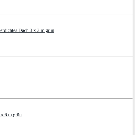
serdichtes Dach 3 x 3 m grün
3 x 6 m grün