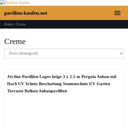
Skip
to
pavillon-kaufen.net
Toggl
main
naviga
content
Home
»
Creme
Creme
Jet-line Pavillion Lagos beige 3 x 2.5 m Pergola Anbau mit
Dach UV Schutz Beschattung Sonnenschutz UV Garten
Terrasse Balkon Anbaupavillion