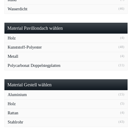
Wasserdicht
(46)
Material Pavillondach wählen
Holz
(4)
Kunststoff-Polyester
(48)
Metall
(4)
Polycarbonat Doppelstegplatten
(11)
Material Gestell wählen
Aluminium
(15)
Holz
(5)
Rattan
(4)
Stahlrohr
(43)