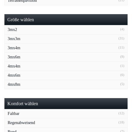
Terrassenpavillon
(21)
Größe wählen
3mx2
(4)
3mx3m
(31)
3mx4m
(11)
3mx6m
(9)
4mx4m
(1)
4mx6m
(6)
4mx8m
(5)
Komfort wählen
Faltbar
(12)
Regenabweisend
(18)
Rund
(7)