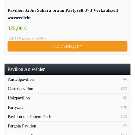
Pavillon 3x3m Sahara braun Partyzelt 3×3 Verkaufszelt
wasserdicht
325,00 €
inkl. 19% gesetzlicher MwSt.
nicht Verfügbar*
Pavillon Art wählen
Anstellpavillon
(6)
Gartenpavillon
(22)
Holzpavillon
(5)
Partyzelt
(28)
Pavillon mit festem Dach
(12)
Pergola Pavillon
(7)