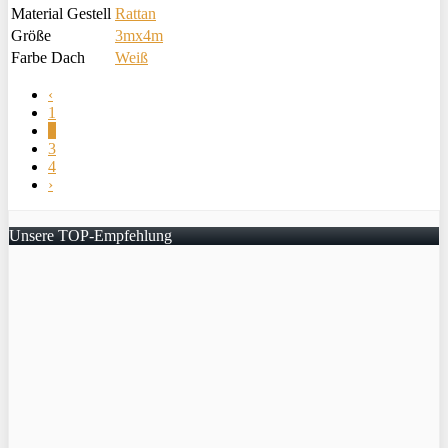
Material Gestell
Rattan
Größe
3mx4m
Farbe Dach
Weiß
‹
1
2
3
4
›
Unsere TOP-Empfehlung