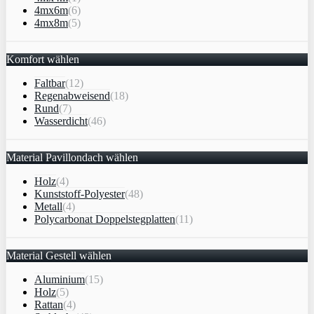
4mx6m
(6)
4mx8m
(5)
Komfort wählen
Faltbar
(12)
Regenabweisend
(18)
Rund
(7)
Wasserdicht
(46)
Material Pavillondach wählen
Holz
(4)
Kunststoff-Polyester
(48)
Metall
(4)
Polycarbonat Doppelstegplatten
(11)
Material Gestell wählen
Aluminium
(15)
Holz
(5)
Rattan
(4)