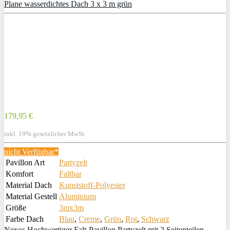
Plane wasserdichtes Dach 3 x 3 m grün
179,95 €
inkl. 19% gesetzlicher MwSt.
nicht Verfügbar*
Pavillon Art
Partyzelt
Komfort
Faltbar
Material Dach
Kunststoff-Polyester
Material Gestell
Aluminium
Größe
3mx3m
Farbe Dach
Blau
,
Creme
,
Grün
,
Rot
,
Schwarz
Nexos Hochwertiger Falt-Pavillon Partyzelt mit 2 Seitenteilen