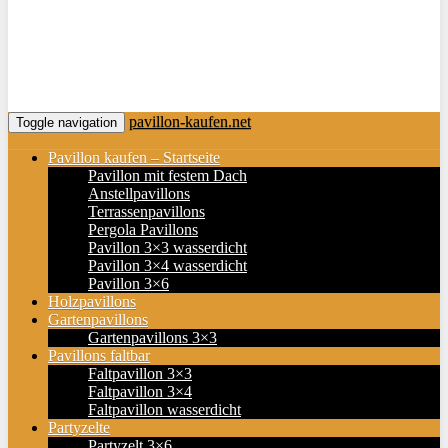
pavillon-kaufen.net
Toggle navigation
Pavillon kaufen – Startseite
Pavillon mit festem Dach
Anstellpavillons
Terrassenpavillons
Pergola Pavillons
Pavillon 3×3 wasserdicht
Pavillon 3×4 wasserdicht
Pavillon 3×6
Holzpavillons
Gartenpavillons
Gartenpavillons 3×3
Pavillons faltbar
Faltpavillon 3×3
Faltpavillon 3×4
Faltpavillon wasserdicht
Partyzelte
Partyzelt 3×6