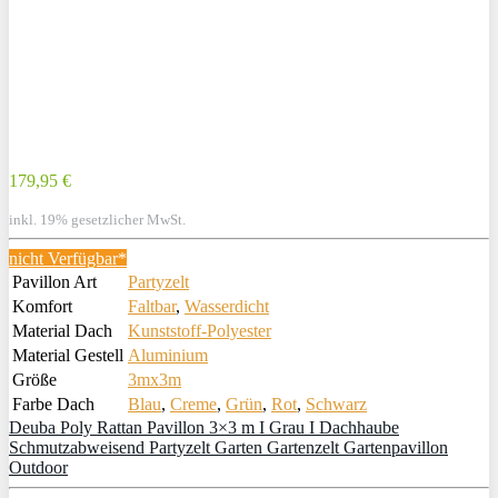
179,95 €
inkl. 19% gesetzlicher MwSt.
nicht Verfügbar*
Pavillon Art
Partyzelt
Komfort
Faltbar
,
Wasserdicht
Material Dach
Kunststoff-Polyester
Material Gestell
Aluminium
Größe
3mx3m
Farbe Dach
Blau
,
Creme
,
Grün
,
Rot
,
Schwarz
Deuba Poly Rattan Pavillon 3×3 m I Grau I Dachhaube
Schmutzabweisend Partyzelt Garten Gartenzelt Gartenpavillon
Outdoor