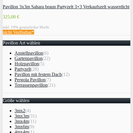
Pavillon 3x3m Sahara braun Partyzelt 3×3 Verkaufszelt wasserdicht
325,00 €
inkl. 19% gesetzlicher MwSt.
nicht Verfügbar*
Pavillon Art wählen
Anstellpavillon
(6)
Gartenpavillon
(22)
Holzpavillon
(5)
Partyzelt
(28)
Pavillon mit festem Dach
(12)
Pergola Pavillon
(7)
Terrassenpavillon
(21)
Größe wählen
3mx2
(4)
3mx3m
(31)
3mx4m
(11)
3mx6m
(9)
4mx4m
(1)