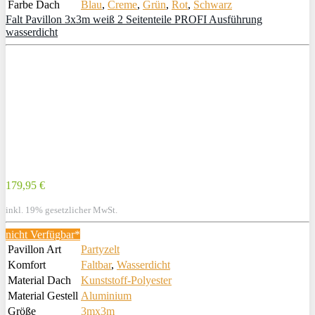
Farbe Dach
Blau
,
Creme
,
Grün
,
Rot
,
Schwarz
Falt Pavillon 3x3m weiß 2 Seitenteile PROFI Ausführung
wasserdicht
179,95 €
inkl. 19% gesetzlicher MwSt.
nicht Verfügbar*
Pavillon Art
Partyzelt
Komfort
Faltbar
,
Wasserdicht
Material Dach
Kunststoff-Polyester
Material Gestell
Aluminium
Größe
3mx3m