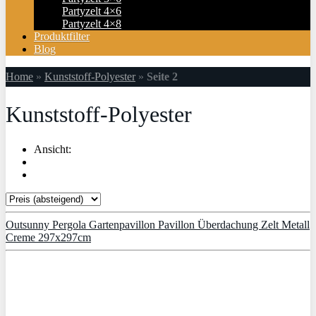
Partyzelt 4×6
Partyzelt 4×8
Produktfilter
Blog
Home
»
Kunststoff-Polyester
»
Seite 2
Kunststoff-Polyester
Ansicht:
Outsunny Pergola Gartenpavillon Pavillon Überdachung Zelt Metall
Creme 297x297cm