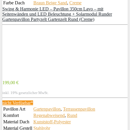
Farbe Dach
Braun Beige Sand
,
Creme
Swing & Harmonie LED – Pavillon 350cm Lavo – mit
Seitenwänden und LED Beleuchtung + Solarmodul Runder
Gartenpavillon Partyzelt Gartenzelt Rund (Creme)
199,00 €
inkl. 19% gesetzlicher MwSt.
nicht Verfügbar*
Pavillon Art
Gartenpavillon
,
Terrassenpavillon
Komfort
Regenabweisend
,
Rund
Material Dach
Kunststoff-Polyester
Material Gestell
Stahlrohr