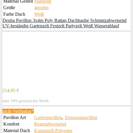
Material Gestell
Stahlrohr
Größe
4mx6m
Farbe Dach
Weiß
Deuba Pavillon 3x4m Poly Rattan Dachhaube Schmutzabweisend
UV-beständig Gartenzelt Festzelt Partyzelt Weiß Wasserablauf
214,95 €
inkl. 19% gesetzlicher MwSt.
nicht Verfügbar*
Pavillon Art
Gartenpavillon
,
Terrassenpavillon
Komfort
Regenabweisend
Material Dach
Kunststoff-Polyester