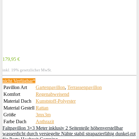
179,95 €
inkl. 19% gesetzlicher MwSt.
nicht Verfügbar*
Pavillon Art
Gartenpavillon
,
Terrassenpavillon
Komfort
Regenabweisend
Material Dach
Kunststoff-Polyester
Material Gestell
Rattan
Größe
3mx3m
Farbe Dach
Anthrazit
Faltpavillon 3×3 Meter inklusiv 2 Seitenteile höhenverstellbar
wasserdicht durch versiegelte Nähte stabil strapazierfähig dunkel-rot