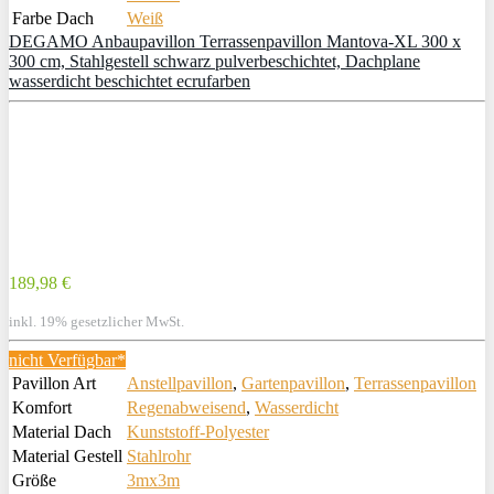
Farbe Dach
Weiß
DEGAMO Anbaupavillon Terrassenpavillon Mantova-XL 300 x
300 cm, Stahlgestell schwarz pulverbeschichtet, Dachplane
wasserdicht beschichtet ecrufarben
189,98 €
inkl. 19% gesetzlicher MwSt.
nicht Verfügbar*
Pavillon Art
Anstellpavillon
,
Gartenpavillon
,
Terrassenpavillon
Komfort
Regenabweisend
,
Wasserdicht
Material Dach
Kunststoff-Polyester
Material Gestell
Stahlrohr
Größe
3mx3m